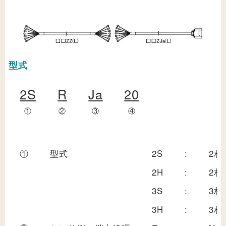
型式
2S
R
Ja
20
①
②
③
④
①
型式
2S
:
2相
2H
:
2相
3S
:
3相
3H
:
3相