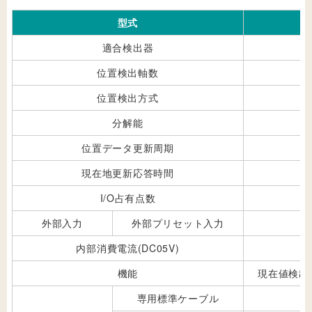
型式
適合検出器
位置検出軸数
位置検出方式
分解能
位置データ更新周期
現在地更新応答時間
I/O占有点数
外部入力
外部プリセット入力
内部消費電流(DC05V)
機能
現在値検出
専用標準ケーブル