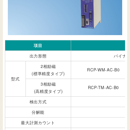
項目
出力形態
バイナ
2相励磁
RCP-WM-AC-B0
(標準精度タイプ)
型式
3相励磁
RCP-TM-AC-B0
(高精度タイプ)
検出方式
分解能
最大計測カウント