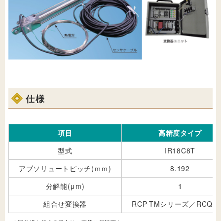
仕様
項目
高精度タイプ
型式
IR18C8T
アブソリュートピッチ(ｍｍ)
8.192
分解能(μm)
1
組合せ変換器
RCP-TMシリーズ／RCQ-T