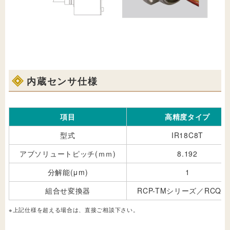
内蔵センサ仕様
項目
高精度タイプ
型式
IR18C8T
アブソリュートピッチ(ｍｍ)
8.192
分解能(μm)
1
組合せ変換器
RCP-TMシリーズ／RCQ-T
※上記仕様を超える場合は、直接ご相談下さい。