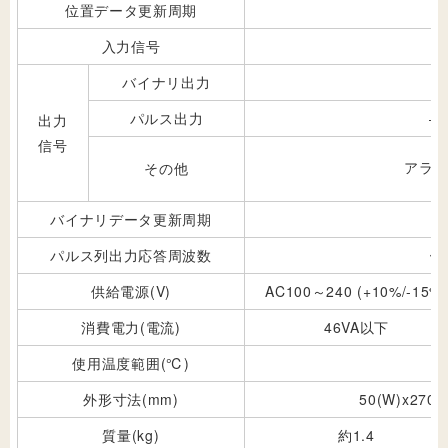
位置データ更新周期
入力信号
バイナリ出力
パルス出力
―
出力
信号
アラ
その他
バイナリデータ更新周期
パルス列出力応答周波数
ー
供給電源(V)
AC100～240 (+10%/-15%)
消費電力(電流)
46VA以下
使用温度範囲(℃)
外形寸法(mm)
50(W)x270(
質量(kg)
約1.4