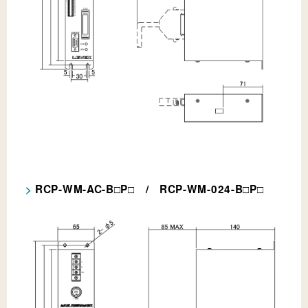
RCP-WM-AC-B
P
/ RCP-WM-024-B
P
□
□
□
□