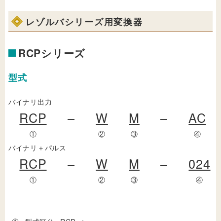
レゾルバシリーズ用変換器
RCPシリーズ
型式
バイナリ出力
RCP
–
W
M
–
AC
①
②
③
④
バイナリ＋パルス
RCP
–
W
M
–
024
①
②
③
④