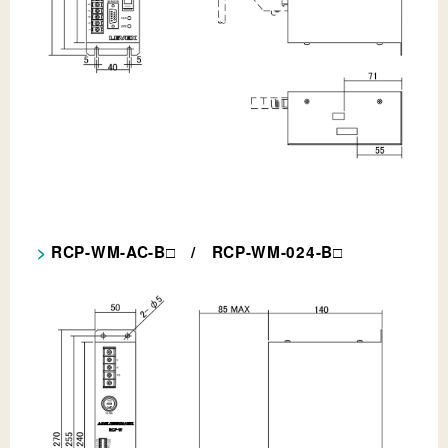
RCP-WM-AC-B
/ RCP-WM-024-B
□
□