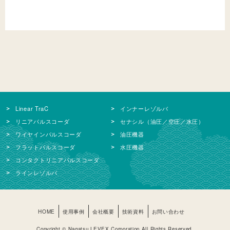
Linear TraC
インナーレゾルバ
リニアパルスコーダ
セナシル（油圧／空圧／水圧）
ワイヤインパルスコーダ
油圧機器
フラットパルスコーダ
水圧機器
コンタクトリニアパルスコーダ
ラインレゾルバ
HOME
使用事例
会社概要
技術資料
お問い合わせ
Copyright © Nagatsu LEVEX Corporation All Rights Reserved.