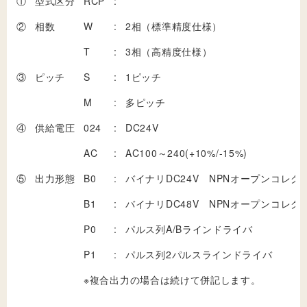
①
型式区分
RCP
:
②
相数
W
:
2相（標準精度仕様）
T
:
3相（高精度仕様）
③
ピッチ
S
:
1ピッチ
M
:
多ピッチ
④
供給電圧
024
:
DC24V
AC
:
AC100～240(+10%/-15%)
⑤
出力形態
B0
:
バイナリDC24V NPNオープンコレク
B1
:
バイナリDC48V NPNオープンコレク
P0
:
パルス列A/Bラインドライバ
P1
:
パルス列2パルスラインドライバ
※複合出力の場合は続けて併記します。