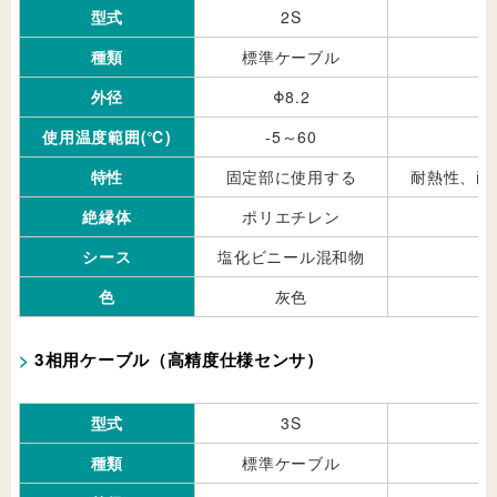
型式
2S
種類
標準ケーブル
外径
Φ8.2
使用温度範囲(℃)
-5～60
特性
固定部に使用する
耐熱性、耐
絶縁体
ポリエチレン
シース
塩化ビニール混和物
色
灰色
3相用ケーブル（高精度仕様センサ）
型式
3S
種類
標準ケーブル