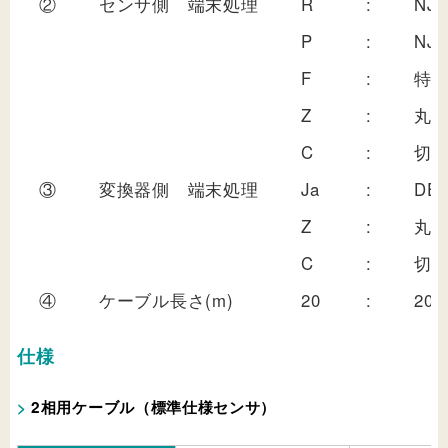
②
センサ側 端末処理
R
:
NJ
P
:
NJ
F
:
特
Z
:
丸
C
:
切
③
変換器側 端末処理
Ja
:
DE-
Z
:
丸
C
:
切
④
ケーブル長さ(m)
20
:
20
仕様
2相用ケーブル（標準仕様センサ）