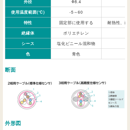
外径
Φ8.4
使用温度範囲(℃)
-5～60
特性
固定部に使用する
耐熱性、耐
絶縁体
ポリエチレン
シース
塩化ビニール混和物
色
青色
断面
外形図