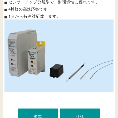
センサ・アンプ分離型で、耐環境性に優れます。
4kHzの高速応答です。
1台から特注対応致します。
型式
仕様