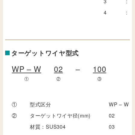
3
:
4
:
ターゲットワイヤ型式
WP – W
02
–
100
①
②
③
①
型式区分
WP – W
②
ターゲットワイヤ径(mm)
02
材質：SUS304
03