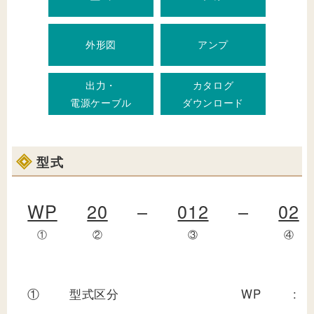
外形図
アンプ
出力・
カタログ
電源ケーブル
ダウンロード
型式
WP
20
–
012
–
02
①
②
③
④
①
型式区分
WP
: