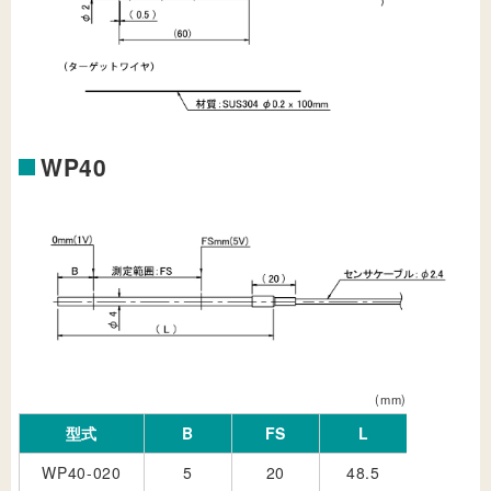
WP40
(mm)
型式
B
FS
L
WP40-020
5
20
48.5