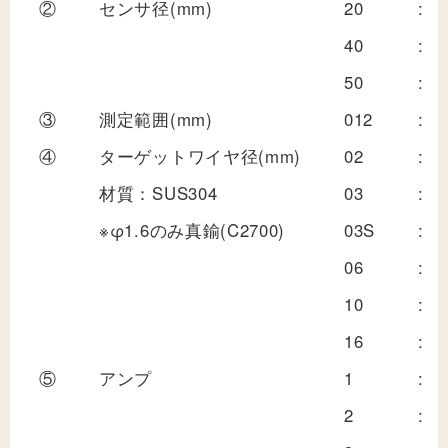
②
センサ径(mm)
20
:
40
:
50
:
③
測定範囲(mm)
012
:
④
ターゲットワイヤ径(mm)
02
:
材質：SUS304
03
:
※φ1.6のみ真鍮(C2700)
03S
:
06
:
10
:
16
:
⑤
アンプ
1
:
2
: