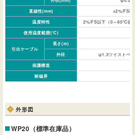
外径(mm)
φ0.2
直線性(mm)
±2%/FS以
温度特性
2%/FS以下（0～60℃
使用温度範囲(℃)
長さ(m)
引出ケーブル
外径
φ1.3ツイストペ
保護構造
耐磁界
外形図
WP20（標準在庫品）