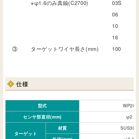
※φ1.6のみ真鍮(C2700)
03S
06
10
16
③
ターゲットワイヤ長さ(mm)
100
仕様
型式
WP20
センサ部直径(mm)
φ2
材質
SUS304
ターゲット