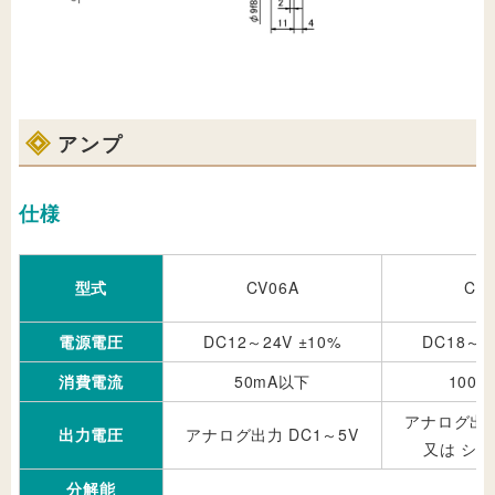
アンプ
仕様
型式
CV06A
CV
電源電圧
DC12～24V ±10%
DC18～2
消費電流
50mA以下
100
アナログ出力
出力電圧
アナログ出力 DC1～5V
又は シ
分解能