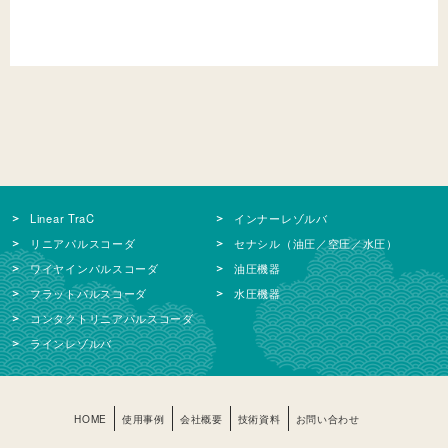
Linear TraC
インナーレゾルバ
リニアパルスコーダ
セナシル（油圧／空圧／水圧）
ワイヤインパルスコーダ
油圧機器
フラットパルスコーダ
水圧機器
コンタクトリニアパルスコーダ
ラインレゾルバ
HOME
使用事例
会社概要
技術資料
お問い合わせ