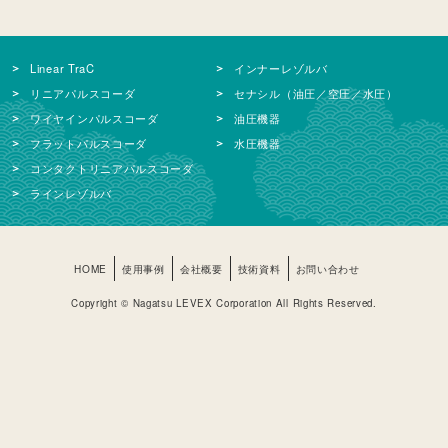
Linear TraC
インナーレゾルバ
リニアパルスコーダ
セナシル（油圧／空圧／水圧）
ワイヤインパルスコーダ
油圧機器
フラットパルスコーダ
水圧機器
コンタクトリニアパルスコーダ
ラインレゾルバ
HOME
使用事例
会社概要
技術資料
お問い合わせ
Copyright © Nagatsu LEVEX Corporation All Rights Reserved.