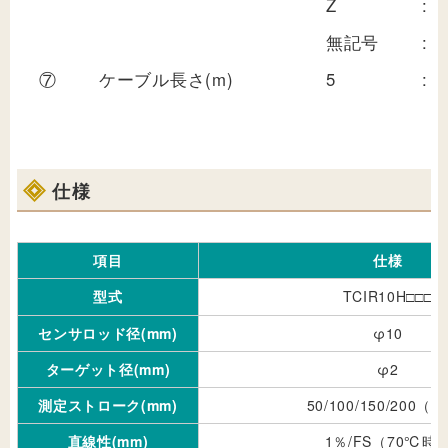
Z
:
無記号
:
⑦
ケーブル長さ(m)
5
:
仕様
項目
仕様
型式
TCIR10H
□□□
センサロッド径(mm)
φ10
ターゲット径(mm)
φ2
測定ストローク(mm)
50/100/150/200（
直線性(mm)
1％/FS（70℃時