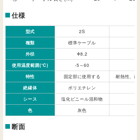
仕様
型式
2S
種類
標準ケーブル
外径
Φ8.2
使用温度範囲(℃)
-5～60
特性
固定部に使用する
耐熱性、耐
絶縁体
ポリエチレン
シース
塩化ビニール混和物
色
灰色
断面