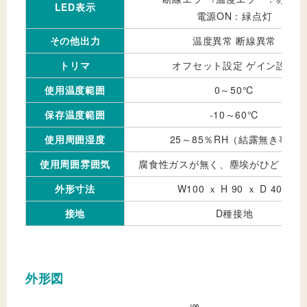
LED表示
電源ON：緑点灯
その他出力
温度異常 断線異常
トリマ
オフセット設定 ゲイン設定
使用温度範囲
0～50℃
保存温度範囲
-10～60℃
使用周囲湿度
25～85％RH（結露無き事）
使用周囲雰囲気
腐食性ガスが無く、塵埃がひどくな
外形寸法
W100 ｘ H 90 ｘ D 40.6
接地
D種接地
外形図