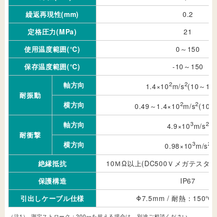
繰返再現性(mm)
0.2
定格圧力(MPa)
21
使用温度範囲(℃)
0～150
保存温度範囲(℃)
-10～150
軸方向
2
2
1.4×10
m/s
(10～15
耐振動
横方向
2
2
0.49～1.4×10
m/s
(10～
軸方向
3
2
4.9×10
m/s
耐衝撃
横方向
3
2
0.98×10
m/s
絶縁抵抗
10ＭΩ以上(DC500Ｖメガテスタ
保護構造
IP67
引出しケーブル仕様
Φ7.5mm / 耐熱：150
（注1）
測定ストローク：200㎜を超える場合は、別途ご相談ください。