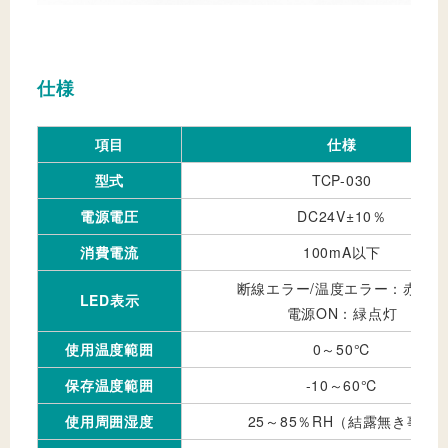
仕様
項目
仕様
型式
TCP-030
電源電圧
DC24V±10％
消費電流
100mA以下
断線エラー/温度エラー：赤点灯
LED表示
電源ON：緑点灯
使用温度範囲
0～50℃
保存温度範囲
-10～60℃
使用周囲湿度
25～85％RH（結露無き事）