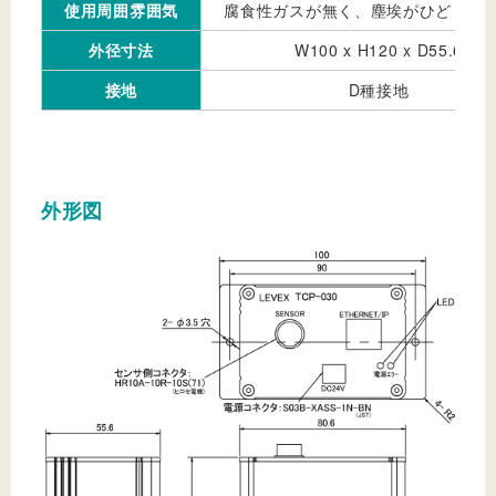
使用周囲雰囲気
腐食性ガスが無く、塵埃がひどくな
外径寸法
W100 x H120 x D55.6
接地
D種接地
外形図