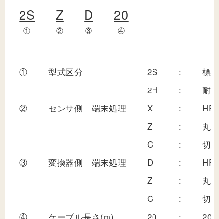
2S
Z
D
20
①
②
③
④
①
型式区分
2S
:
標
2H
:
耐
②
センサ側 端末処理
X
:
HR
Z
:
丸
C
:
切
③
変換器側 端末処理
D
:
HR
Z
:
丸
C
:
切
④
ケーブル長さ(m)
20
:
20