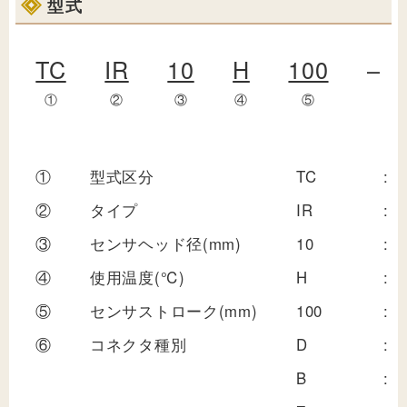
型式
TC
IR
10
H
100
–
①
②
③
④
⑤
①
型式区分
TC
:
②
タイプ
IR
:
③
センサヘッド径(mm)
10
:
④
使用温度(℃)
H
:
⑤
センサストローク(mm)
100
:
⑥
コネクタ種別
D
:
B
: