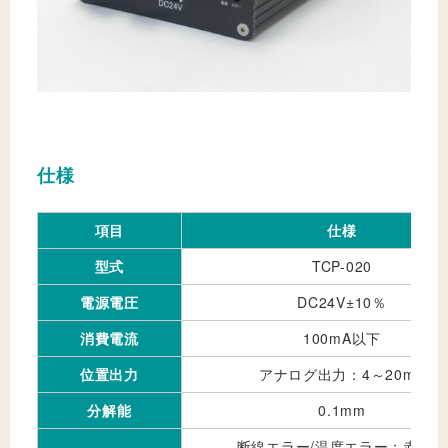
仕様
項目
仕様
型式
TCP-020
電源電圧
DC24V±10％
消費電流
100mA以下
位置出力
アナログ出力：4～20mA
分解能
0.1mm
断線エラー/温度エラー：赤点灯