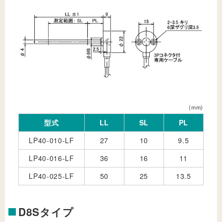
(mm)
型式
LL
SL
PL
LP40-010-LF
27
10
9.5
LP40-016-LF
36
16
11
LP40-025-LF
50
25
13.5
D8Sタイプ