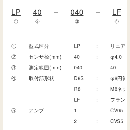
LP
40
–
040
–
LF
①
②
③
④
①
型式区分
LP
:
リニア
②
センサ径(mm)
40
:
φ4.0
③
測定範囲(mm)
040
:
40
④
取付部形状
D8S
:
φ8円筒
R8
:
M8ネジ
LF
:
フラン
⑤
アンプ
1
:
CV05
2
:
CVS5