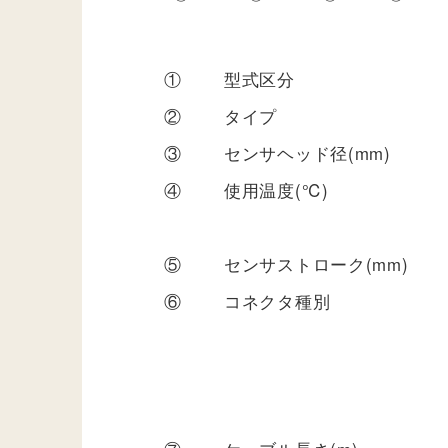
①
型式区分
②
タイプ
③
センサヘッド径(mm)
④
使用温度(℃)
⑤
センサストローク(mm)
⑥
コネクタ種別