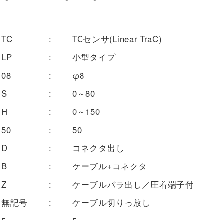
TC
:
TCセンサ(Linear TraC)
LP
:
小型タイプ
08
:
φ8
S
:
0～80
H
:
0～150
50
:
50
D
:
コネクタ出し
B
:
ケーブル+コネクタ
Z
:
ケーブルバラ出し／圧着端子付
無記号
:
ケーブル切りっ放し