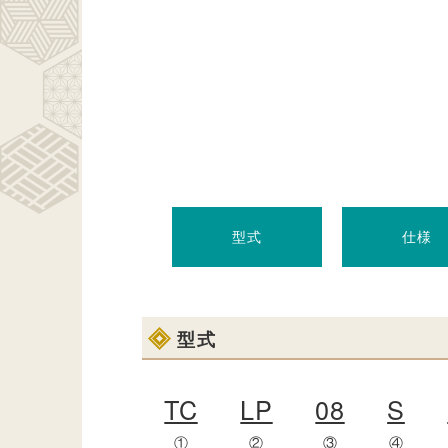
型式
仕様
型式
TC
LP
08
S
①
②
③
④