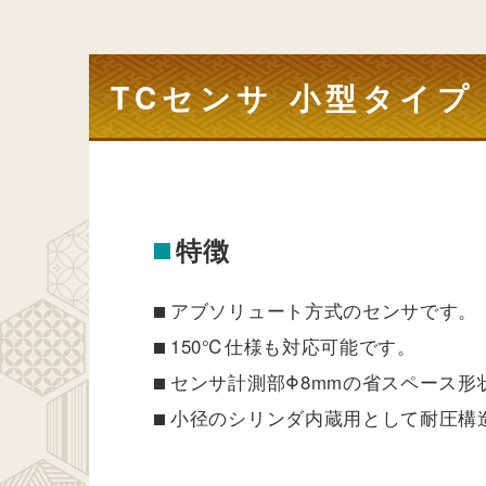
TCセンサ 小型タイプ
特徴
アブソリュート方式のセンサです。
150℃仕様も対応可能です。
センサ計測部Φ8mmの省スペース形
小径のシリンダ内蔵用として耐圧構