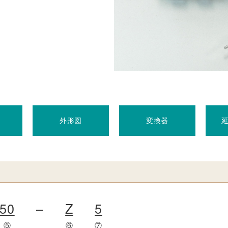
外形図
変換器
50
–
Z
5
⑤
⑥
⑦