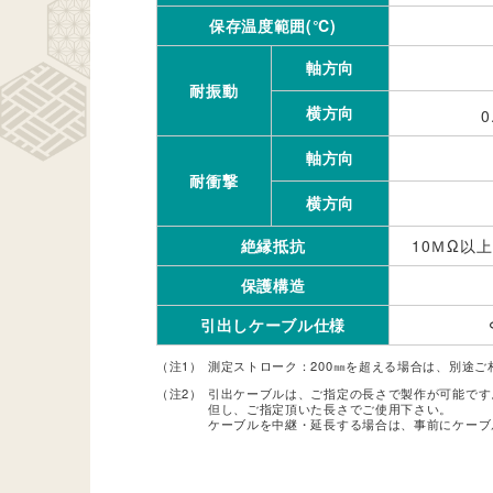
保存温度範囲(℃)
軸方向
耐振動
横方向
0
軸方向
耐衝撃
横方向
絶縁抵抗
10ＭΩ以
保護構造
引出しケーブル仕様
（注1）
測定ストローク：200㎜を超える場合は、別途ご
（注2）
引出ケーブルは、ご指定の長さで製作が可能です。（
但し、ご指定頂いた長さでご使用下さい。
ケーブルを中継・延長する場合は、事前にケーブ