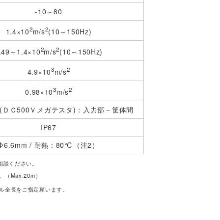
-10～80
2
2
1.4×10
m/s
(10～150Hz)
2
2
.49～1.4×10
m/s
(10～150Hz)
3
2
4.9×10
m/s
3
2
0.98×10
m/s
上(ＤＣ500Ｖメガテスタ)：入力部－筐体間
IP67
Φ6.6mm / 耐熱：80℃（注2）
相談ください。
Max.20m）
ル全長をご指定願います。