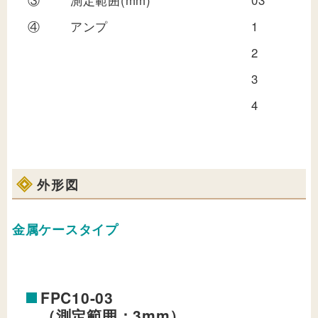
④
アンプ
1
:
2
:
3
:
4
:
外形図
金属ケースタイプ
FPC10-03
（測定範囲：3mm）