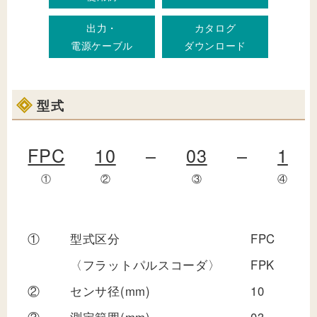
出力・
カタログ
電源ケーブル
ダウンロード
型式
FPC
10
–
03
–
1
①
②
③
④
①
型式区分
FPC
:
〈フラットパルスコーダ〉
FPK
:
②
センサ径(mm)
10
:
③
測定範囲(mm)
03
: