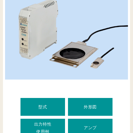
型式
外形図
出力特性
アンプ
使用例