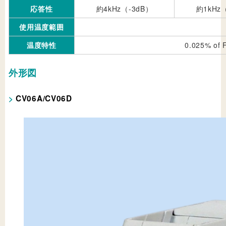
応答性
約4kHz（-3dB）
約1kHz
使用温度範囲
温度特性
0.025% 
外形図
CV06A/CV06D