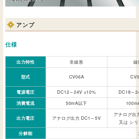
アンプ
仕様
出力特性
非線形
線
型式
CV06A
CV
電源電圧
DC12～24V ±10%
DC18～2
消費電流
50mA以下
100
アナログ出力
出力電圧
アナログ出力 DC1～5V
又は シ
分解能