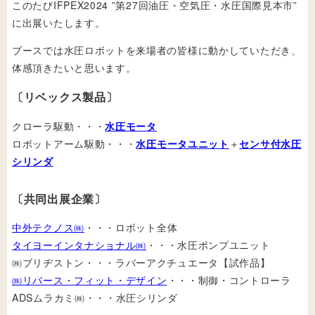
このたびIFPEX2024 ”第27回油圧・空気圧・水圧国際見本市”
に出展いたします。
ブースでは水圧ロボットを来場者の皆様に動かしていただき、
体感頂きたいと思います。
〔リベックス製品〕
クローラ駆動・・・
水圧モータ
ロボットアーム駆動・・・
水圧モータユニット
＋
センサ付水圧
シリンダ
〔共同出展企業〕
中外テクノス㈱
・・・ロボット全体
タイヨーインタナショナル㈱
・・・水圧ポンプユニット
㈱ブリヂストン・・・ラバーアクチュエータ【試作品】
㈱リバース・フィット・デザイン
・・・制御・コントローラ
ADSムラカミ㈱・・・水圧シリンダ